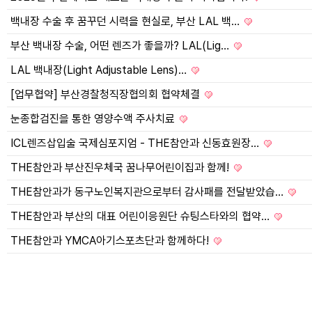
백내장 수술 후 꿈꾸던 시력을 현실로, 부산 LAL 백…
부산 백내장 수술, 어떤 렌즈가 좋을까? LAL(Lig…
LAL 백내장(Light Adjustable Lens)…
[업무협약] 부산경찰청직장협의회 협약체결
눈종합검진을 통한 영양수액 주사치료
ICL렌즈삽입술 국제심포지엄 - THE참안과 신동효원장…
THE참안과 부산진우체국 꿈나무어린이집과 함께!
THE참안과가 동구노인복지관으로부터 감사패를 전달받았습…
THE참안과 부산의 대표 어린이응원단 슈팅스타와의 협약…
THE참안과 YMCA아기스포츠단과 함께하다!