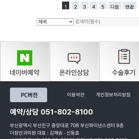
1
2
3
4
5
다음
맨끝
이용약관
개인정보처리방침
예약/상담 051-802-8100
부산광역시 부산진구 중앙대로 708 부산파이낸스센터 8층
더참안과의원 대표 : 김해송 · 신동효