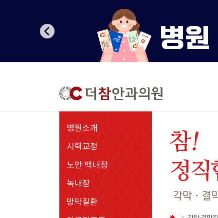
병원소개
시력교정
노안 백내장
녹내장
망막질환
각막·결막