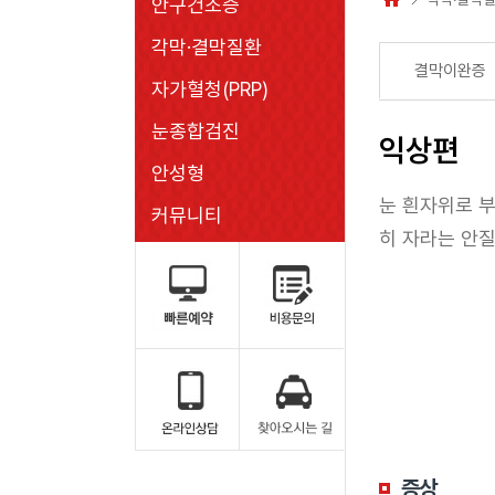
안구건조증
각막·결막질환
결막이완증
자가혈청(PRP)
눈종합검진
익상편
안성형
눈 흰자위로 
커뮤니티
히 자라는 안
증상