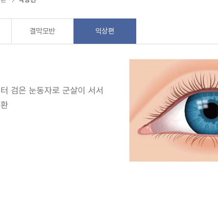
결막모반
익상편
부터 검은 눈동자로 군살이 서서
질환