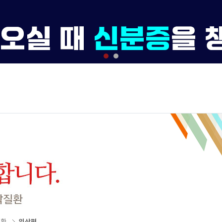
질환
익상편