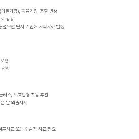
(머들거림), 따끔거림, 충혈 발생
으로 성장
를 덮으면 난시로 인해 시력저하 발생
기오염
의 영향
 선글라스, 보호안경 착용 추천
높은 날 외출자제
약물치료 또는 수술적 치료 필요