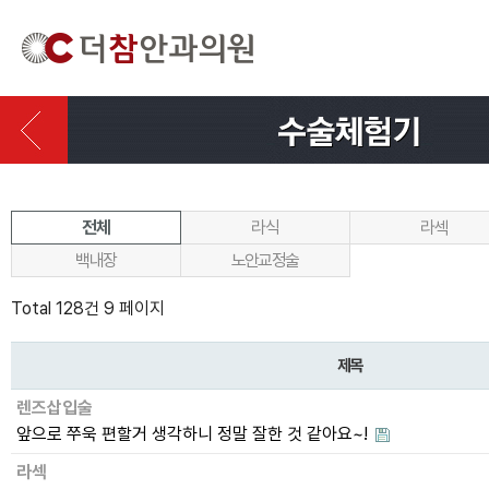
전체
라식
라섹
백내장
노안교정술
Total 128건
9 페이지
제목
렌즈삽입술
앞으로 쭈욱 편할거 생각하니 정말 잘한 것 같아요~!
라섹